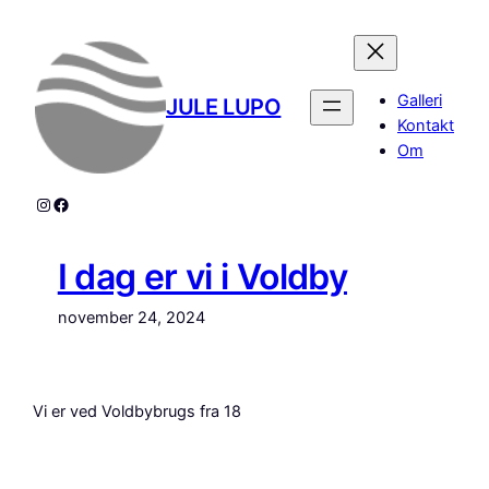
Spring
til
indhold
Galleri
JULE LUPO
Kontakt
Om
Instagram
Julelupo
I dag er vi i Voldby
november 24, 2024
Vi er ved Voldbybrugs fra 18